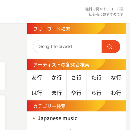
無料で見やすいコード表
初心者におすすめです
フリーワード検索
アーティストの各50音検索
あ
行
か
行
さ
行
た
行
な
行
は
行
ま
行
や
行
ら
行
わ
行
カテゴリー検索
Japanese music