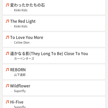
変わったかたちの石
Kinki Kids
The Red Light
Kinki Kids
To Love You More
Celine Dion
遥かなる影(They Long To Be) Close To You
カーペンターズ
REBORN
山下達郎
Wildflower
Superfly
Hi-Five
Superfly