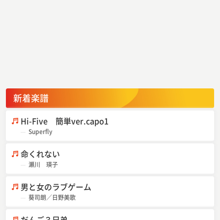
新着楽譜
Hi-Five 簡単ver.capo1
Superfly
命くれない
瀬川 瑛子
男と女のラブゲーム
葵司朗／日野美歌
だんご３兄弟