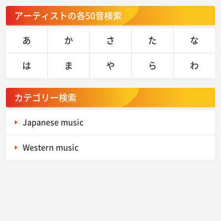
アーティストの各50音検索
あ
か
さ
た
な
は
ま
や
ら
わ
カテゴリー検索
Japanese music
Western music