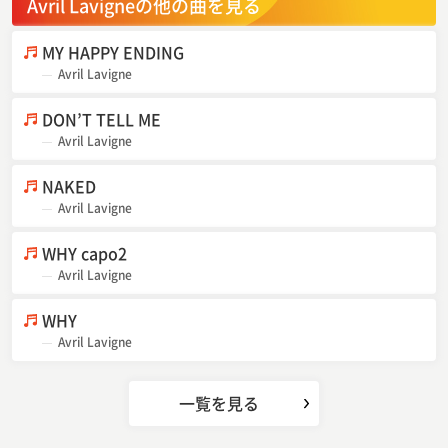
Avril Lavigneの他の曲を見る
MY HAPPY ENDING
Avril Lavigne
DON’T TELL ME
Avril Lavigne
NAKED
Avril Lavigne
WHY capo2
Avril Lavigne
WHY
Avril Lavigne
一覧を見る