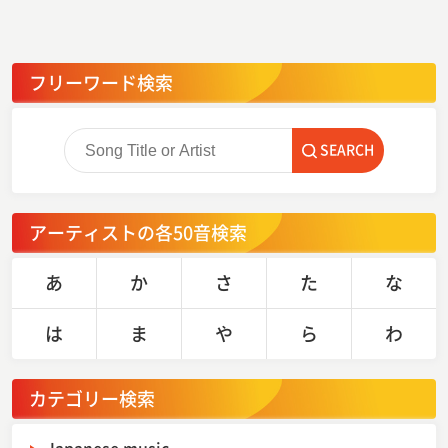
フリーワード検索
SEARCH
アーティストの各50音検索
あ
か
さ
た
な
は
ま
や
ら
わ
カテゴリー検索