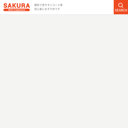
無料で見やすいコード表
初心者におすすめです
SEARCH