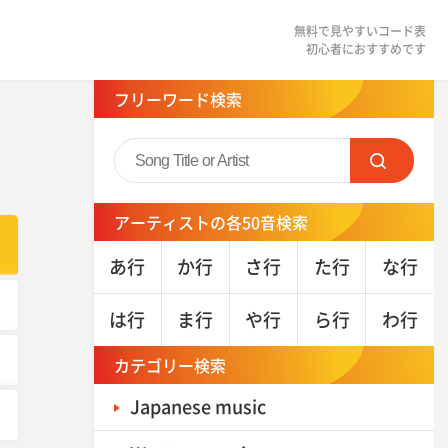
無料で見やすいコード表
初心者におすすめです
フリーワード検索
アーティストの各50音検索
あ
行
か
行
さ
行
た
行
な
行
は
行
ま
行
や
行
ら
行
わ
行
カテゴリー検索
Japanese music