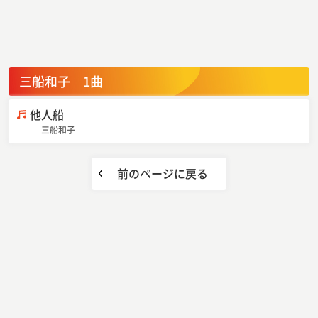
三船和子 1曲
他人船
三船和子
前のページに戻る