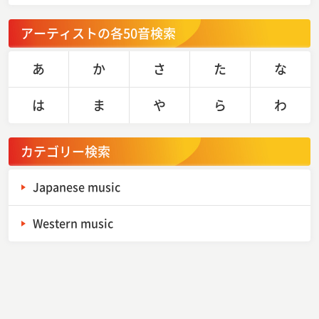
アーティストの各50音検索
あ
か
さ
た
な
は
ま
や
ら
わ
カテゴリー検索
Japanese music
Western music