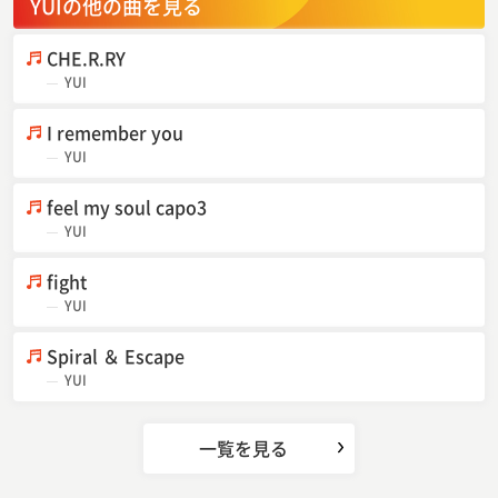
YUIの他の曲を見る
CHE.R.RY
YUI
I remember you
YUI
feel my soul capo3
YUI
fight
YUI
Spiral ＆ Escape
YUI
一覧を見る